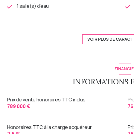
1 salle(s) d'eau
cuisine américaine (équipée)
exposition Nord-Sud
VOIR PLUS DE CARACT
4 niveau(x)
FINANCIE
visiophone
INFORMATIONS 
Prix de vente honoraires TTC inclus
Pr
789 000 €
76
Honoraires TTC à la charge acquéreur
Pr
2,6 %
76