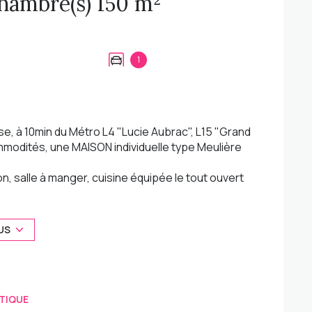
Maison 5 pièce(s) 4 chambre(s) 150 m²
1
, à 10min du Métro L4 "Lucie Aubrac", L15 "Grand
mmodités, une MAISON individuelle type Meulière
n, salle à manger, cuisine équipée le tout ouvert
et une salle de bains avec wc
US
lle d'eau avec wc, une buanderie, un garage et
minosité et ses beaux volumes.
TIQUE