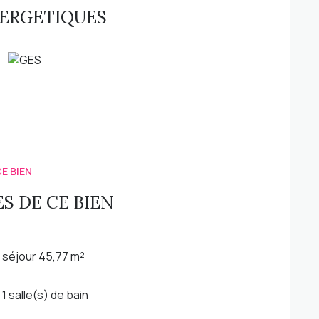
NERGETIQUES
sé sont disponibles sur le site
Géorisques
E BIEN
S DE CE BIEN
séjour 45,77 m²
1 salle(s) de bain