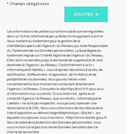
* Champs obligatoires
ENVOYER
Les informations recueillies sur ce formulaire sont enregistrées
dans un fichier informatisé par La Boite Immo agissant comme
Sous-traitant du traitement pour la gestion de la
clientèle/prospects de l'Agence / du Réseau qui reste Responsable
du Traitement de vos Données personnelles. La base légale du
traitement repose sur l'intérêt légitime de l'Agence / du Réseau.
Elles sont conservées jusqu'à demande de suppression et sont
destinées à l'Agence / au Réseau. Conformément à la loi «
informatique et libertés », vous disposez des droits d’accès, de
rectification, d’effacement, d’opposition, de limitation et de
portabilité de vos données. Vous pouvez retirer votre
consentement à tout moment en contactant directement
l’Agence / Le Réseau. Consultez le site
https://cnil.fr/fr
pour plus
d’informations sur vos droits. Si vous estimez, après avoir
contacté l'Agence / le Réseau, que vos droits « Informatique et
Libertés » ne sont pas respectés, vous pouvez adresser une
réclamation à la CNIL. Nous vous informons de l’existence de la
liste d'opposition au démarchage téléphonique « Bloctel », sur
laquelle vous pouvez vous inscrire ici :
https://www.bloctel.gouv.fr
.
Dans le cadre de la protection des Données personnelles, nous
vous invitons à ne pas inscrire de Données sensibles dans le
champ de saisie libre.