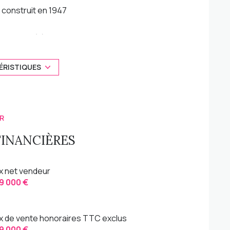
construit en 1947
1 garage(s)
1 côté(s) mitoyen(s)
ÉRISTIQUES
terrasse
R
interphone
FINANCIÈRES
ix net vendeur
9 000 €
ix de vente honoraires TTC exclus
9 000 €