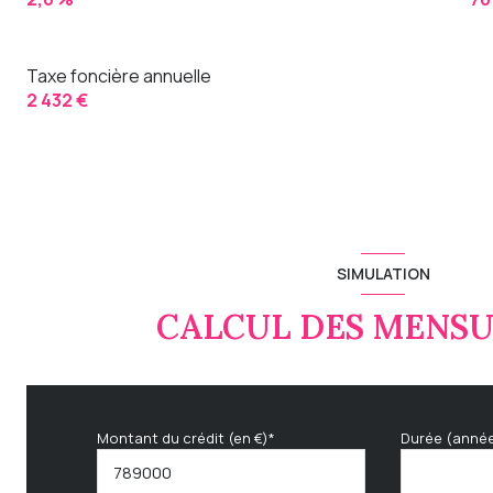
Taxe foncière annuelle
2 432 €
SIMULATION
CALCUL DES MENSU
Montant du crédit (en €)*
Durée (anné