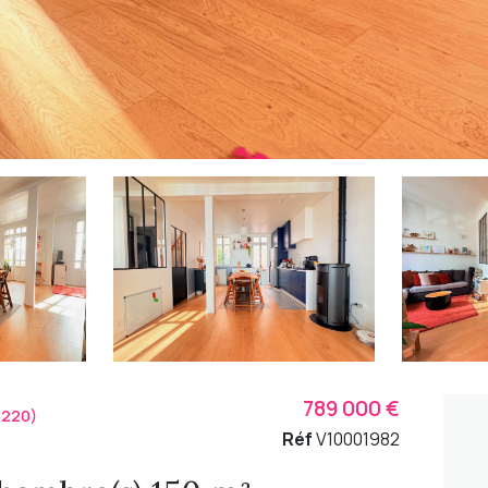
789 000 €
2220)
Réf
V10001982