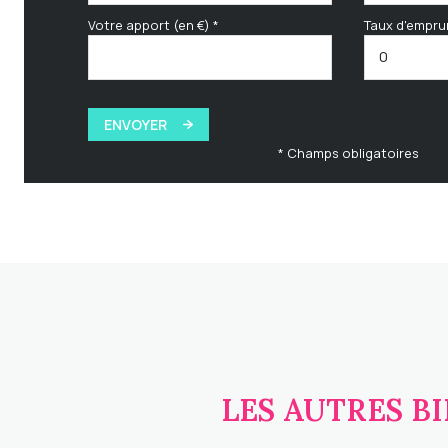
Votre apport (en €) *
Taux d'empru
ENVOYER
* Champs obligatoires
LES AUTRES B