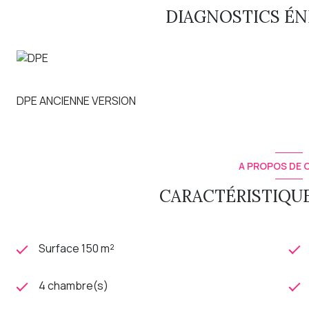
DIAGNOSTICS É
Les informations sur les risques auxquels ce bien est expo
DPE ANCIENNE VERSION
A PROPOS DE C
CARACTÉRISTIQUE
Surface 150 m²
4 chambre(s)