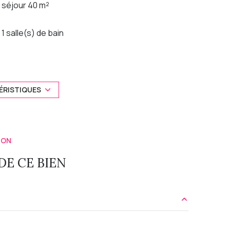
séjour 40 m²
1 salle(s) de bain
construit en 1930
Chauffage individuel : radiateur (electrique)
ÉRISTIQUES
1 niveau(x)
ION
terrasse
E CE BIEN
40 m2 m²