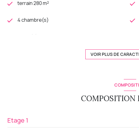
terrain 280 m²
4 chambre(s)
1 salle(s) d'eau
cuisine américaine (équipée)
VOIR PLUS DE CARACT
exposition Sud
COMPOSIT
vue Jardin
COMPOSITION D
quartier Sud Bagneux
Etage 1
salon/sejour