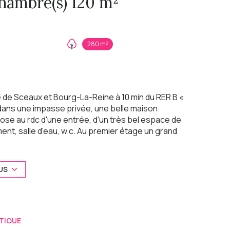
Maison 5 pièce(s) 4 chambre(s) 120 m²
280 m²
 de Sceaux et Bourg-La-Reine à 10 min du RER B «
et dans une impasse privée, une belle maison
pose au rdc d'une entrée, d'un très bel espace de
ent, salle d'eau, w.c. Au premier étage un grand
 de bains, w.-c. sous-sol en partie semi-enterré
n. Combles aménageables. Cette maison
conomie d'énergie de par son isolation et sa
US
ommodités (écoles, commerces, supermarché).
t. COUP DE COEUR
sé sont disponibles sur le site
Géorisques
TIQUE