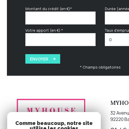
Montant du crédit (en €)*
Durée (anné
Votre apport (en €) *
Taux d'empru
ENVOYER
* Champs obligatoires
MYHOU
32 Avenu
92220
B
Comme beaucoup, notre site
utilise les cookies