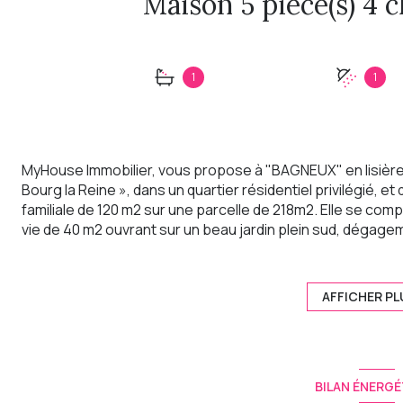
1
1
MyHouse Immobilier, vous propose à "BAGNEUX" en lisière
Bourg la Reine », dans un quartier résidentiel privilégié, 
familiale de 120 m2 sur une parcelle de 218m2. Elle se com
vie de 40 m2 ouvrant sur un beau jardin plein sud, dégagem
palier desservant 4 grandes chambres avec dressing, salle
ainsi que 2 emplacements de voiture complètent ce bie
entièrement refaite répond aux critères énergétiques d'é
AFFICHER PL
pompe à chaleur, toiture neuve. Proche de toutes les c
Vous serez charmés par son calme et son ensoleillemen
Les informations sur les risques auxquels ce bien est expo
BILAN ÉNERGÉ