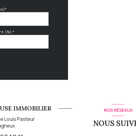
es)*
nt (%) *
SE IMMOBILIER
NOS RÉSEAUX
e Louis Pasteur
NOUS SUIV
agneux