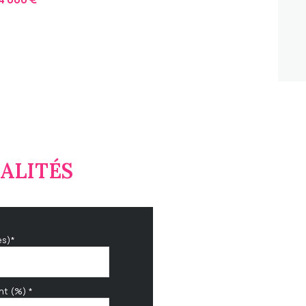
ALITÉS
es)*
nt (%) *