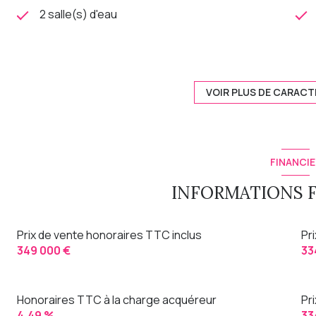
2 salle(s) d'eau
cuisine
exposition Nord-Sud
VOIR PLUS DE CARACT
1 étage(s)
FINANCIE
quartier La Rapie
INFORMATIONS 
Prix de vente honoraires TTC inclus
Pr
349 000 €
33
Honoraires TTC à la charge acquéreur
Pr
4,49 %
33