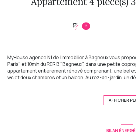
2
MyHouse agence N1 de l'immobilier à Bagneux vous propose
Paris" et 10min du RER B "Bagneux", dans une petite copropr
appartement entièrement rénové comprenant; une bel espa
wc et deux chambres et un balcon. Au rez-de-jardin, un d
et une grande chambre donnant sur jardin. Vous serez sédu
luminosité. Les plus +: - Immeuble entièrement rénové (iso
électricité, plomberie). - Vendeur professionnel avec Gar
AFFICHER PL
Contactez-nous pour organiser une visite !
BILAN ÉNERGÉ