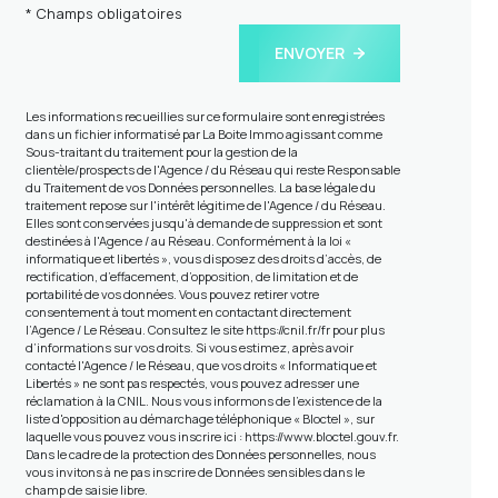
* Champs obligatoires
ENVOYER
Les informations recueillies sur ce formulaire sont enregistrées
dans un fichier informatisé par La Boite Immo agissant comme
Sous-traitant du traitement pour la gestion de la
clientèle/prospects de l'Agence / du Réseau qui reste Responsable
du Traitement de vos Données personnelles. La base légale du
traitement repose sur l'intérêt légitime de l'Agence / du Réseau.
Elles sont conservées jusqu'à demande de suppression et sont
destinées à l'Agence / au Réseau. Conformément à la loi «
informatique et libertés », vous disposez des droits d’accès, de
rectification, d’effacement, d’opposition, de limitation et de
portabilité de vos données. Vous pouvez retirer votre
consentement à tout moment en contactant directement
l’Agence / Le Réseau. Consultez le site
https://cnil.fr/fr
pour plus
d’informations sur vos droits. Si vous estimez, après avoir
contacté l'Agence / le Réseau, que vos droits « Informatique et
Libertés » ne sont pas respectés, vous pouvez adresser une
réclamation à la CNIL. Nous vous informons de l’existence de la
liste d'opposition au démarchage téléphonique « Bloctel », sur
laquelle vous pouvez vous inscrire ici :
https://www.bloctel.gouv.fr
.
Dans le cadre de la protection des Données personnelles, nous
vous invitons à ne pas inscrire de Données sensibles dans le
champ de saisie libre.