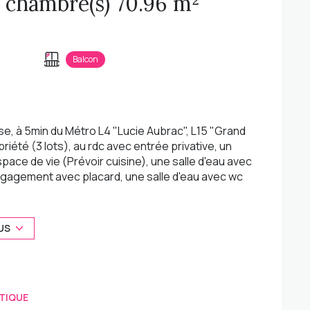
Appartement 4 pièce(s) 3 chambre(s) 70.96 m²
Balcon
, à 5min du Métro L4 "Lucie Aubrac", L15 "Grand
iété (3 lots), au rdc avec entrée privative, un
ce de vie (Prévoir cuisine), une salle d'eau avec
égagement avec placard, une salle d'eau avec wc
its par son calme, sa localisation et sa
lation exterieur, partie communes, toiture,
antie décénalle. - Pas de charges de copropriété
US
TIQUE