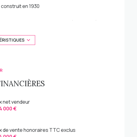
construit en 1930
Chauffage individuel : radiateur (electrique)
2 niveau(x)
ÉRISTIQUES
balcon
R
FINANCIÈRES
ix net vendeur
4 000 €
ix de vente honoraires TTC exclus
4 000 €