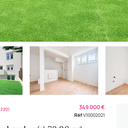
349 000 €
2220)
Réf
V10002021