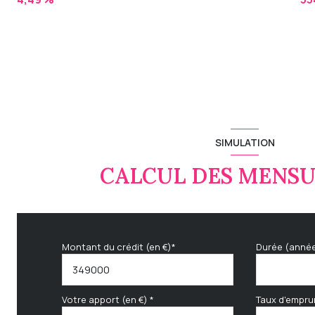
SIMULATION
CALCUL DES MENSU
Montant du crédit (en €)*
Durée (anné
Votre apport (en €) *
Taux d'empru